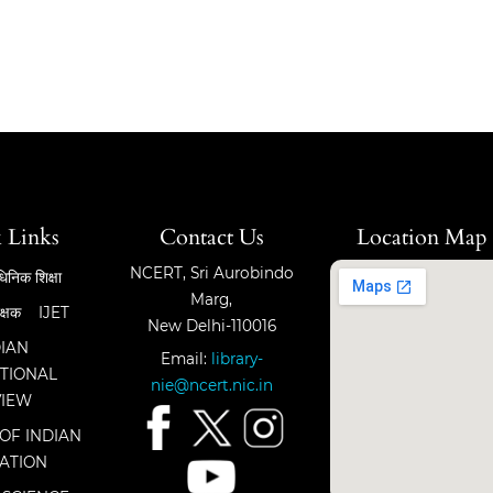
 Links
Contact Us
Location Map
NCERT, Sri Aurobindo
िनिक शिक्षा
Marg,
क्षक
IJET
New Delhi-110016
DIAN
Email:
library-
TIONAL
nie@ncert.nic.in
VIEW
OF INDIAN
ATION