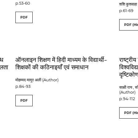
p.53-60
शशि कुशवाह
p.61-69
PDF
PDF (Hi
धि
ऑनलाइन शिक्षण में हिदी माध्यम के विद्यार्थी-
राष्ट्री
ीलता
शिक्षकों की कठिनाइयाँ एवं समाधान
विश्‍वविद
दृष्टिको
मोहम्मद मामूर अली (Author)
p.84-93
साक्षी राय ,
(Author)
p.94-112
PDF
PDF (Hi